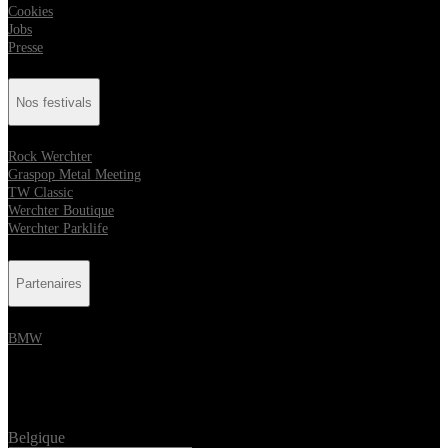
Cookies
Jobs
Presse
Nos festivals
Rock Werchter
Graspop Metal Meeting
TW Classic
Werchter Boutique
Werchter Parklife
Partenaires
BMW
Location
Belgique