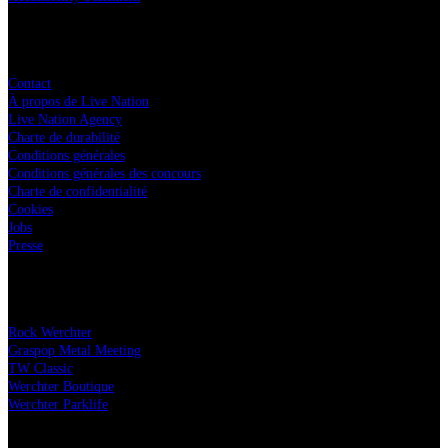
Live Nation
Contact
À propos de Live Nation
Live Nation Agency
Charte de durabilité
Conditions générales
Conditions générales des concours
Charte de confidentialité
Cookies
Jobs
Presse
Nos festivals
Rock Werchter
Graspop Metal Meeting
TW Classic
Werchter Boutique
Werchter Parklife
Partenaires