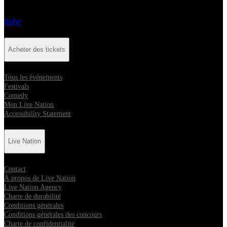
BMW
Acheter des tickets
Tous les événements
Festivals
Comedy
Mon Live Nation
Accessibility Statement
Live Nation
Contact
À propos de Live Nation
Live Nation Agency
Charte de durabilité
Conditions générales
Conditions générales des concours
Charte de confidentialité