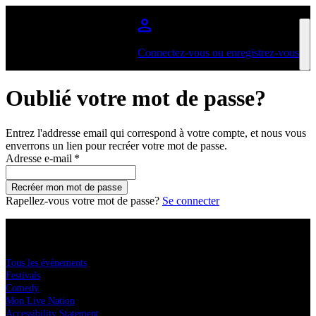
Aller au contenu principal
Connectez-vous ou enregistrez-vous
Oublié votre mot de passe?
Entrez l'addresse email qui correspond à votre compte, et nous vous
enverrons un lien pour recréer votre mot de passe.
Adresse e-mail
*
Recréer mon mot de passe
Rapellez-vous votre mot de passe?
Se connecter
Acheter des tickets
Tous les événements
Festivals
Comedy
Mon Live Nation
Accessibility Statement