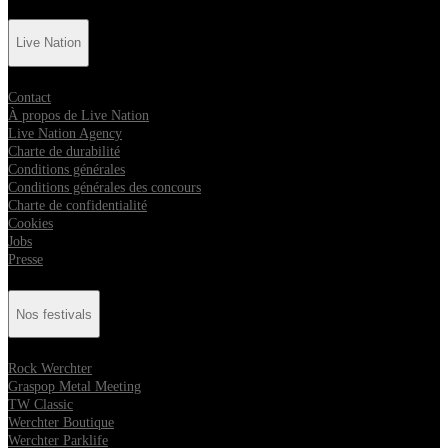
Live Nation
Contact
À propos de Live Nation
Live Nation Agency
Charte de durabilité
Conditions générales
Conditions générales des concours
Charte de confidentialité
Cookies
Jobs
Presse
Nos festivals
Rock Werchter
Graspop Metal Meeting
TW Classic
Werchter Boutique
Werchter Parklife