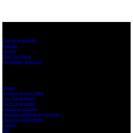
Acheter des tickets
Tous les événements
Festivals
Comedy
Mon Live Nation
Accessibility Statement
Live Nation
Contact
À propos de Live Nation
Live Nation Agency
Charte de durabilité
Conditions générales
Conditions générales des concours
Charte de confidentialité
Cookies
Jobs