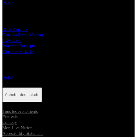
Presse
Nos festivals
Rock Werchter
Graspop Metal Meeting
TW Classic
Werchter Boutique
Werchter Parklife
Partenaires
BMW
Acheter des tickets
Tous les événements
Festivals
Comedy
Mon Live Nation
Accessibility Statement