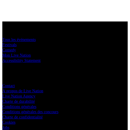
Acheter des tickets
Tous les événements
Festivals
Comedy
Mon Live Nation
Accessibility Statement
Live Nation
Contact
À propos de Live Nation
Live Nation Agency
Charte de durabilité
Conditions générales
Conditions générales des concours
Charte de confidentialité
Cookies
Jobs