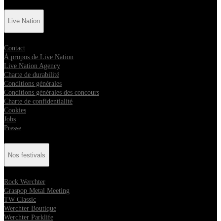
Live Nation
Contact
À propos de Live Nation
Live Nation Agency
Charte de durabilité
Conditions générales
Conditions générales des concours
Charte de confidentialité
Cookies
Jobs
Presse
Nos festivals
Rock Werchter
Graspop Metal Meeting
TW Classic
Werchter Boutique
Werchter Parklife