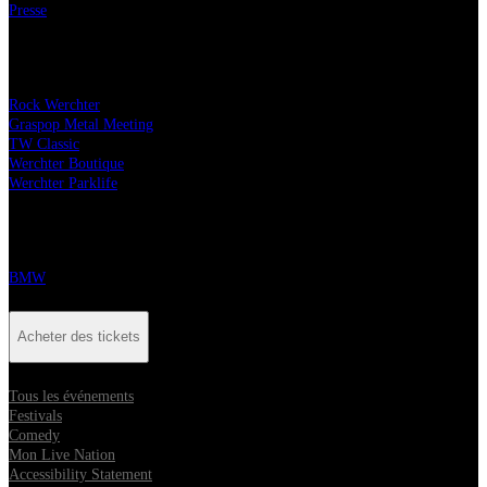
Presse
Nos festivals
Rock Werchter
Graspop Metal Meeting
TW Classic
Werchter Boutique
Werchter Parklife
Partenaires
BMW
Acheter des tickets
Tous les événements
Festivals
Comedy
Mon Live Nation
Accessibility Statement