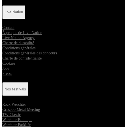
Live Nation
Contact
À propos de Live Nation
Live Nation Agency
Charte de durabilité
Conditions générales
Conditions générales des concours
Charte de confidentialité
Cookies
Jobs
Presse
Nos festivals
Rock Werchter
Graspop Metal Meeting
TW Classic
Werchter Boutique
Werchter Parklife