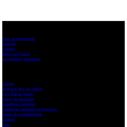
Acheter des tickets
Tous les événements
Festivals
Comedy
Mon Live Nation
Accessibility Statement
Live Nation
Contact
À propos de Live Nation
Live Nation Agency
Charte de durabilité
Conditions générales
Conditions générales des concours
Charte de confidentialité
Cookies
Jobs