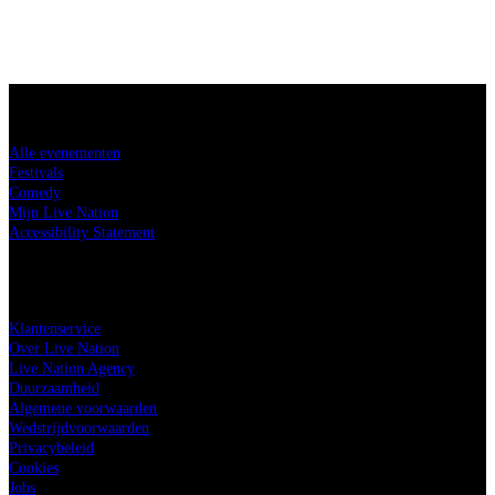
Koop tickets
Alle evenementen
Festivals
Comedy
Mijn Live Nation
Accessibility Statement
Live Nation
Klantenservice
Over Live Nation
Live Nation Agency
Duurzaamheid
Algemene voorwaarden
Wedstrijdvoorwaarden
Privacybeleid
Cookies
Jobs