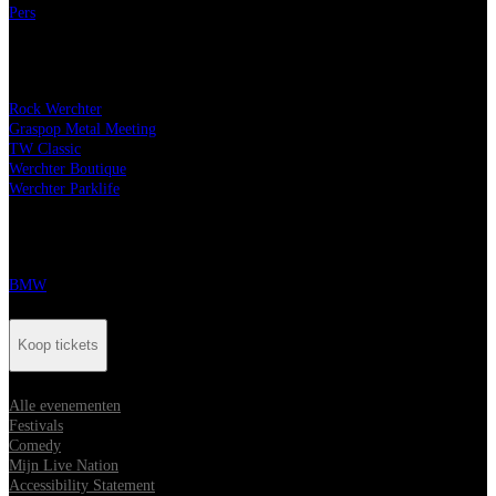
Pers
Onze festivals
Rock Werchter
Graspop Metal Meeting
TW Classic
Werchter Boutique
Werchter Parklife
Onze partners
BMW
Koop tickets
Alle evenementen
Festivals
Comedy
Mijn Live Nation
Accessibility Statement