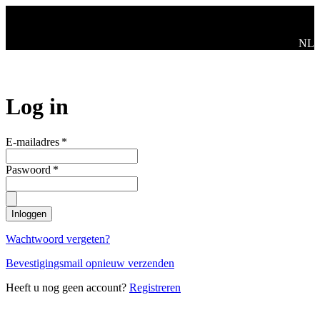
Ga naar de hoofdinhoud
Swit
NL
Log in
E-mailadres
*
Paswoord
*
Inloggen
Wachtwoord vergeten?
Bevestigingsmail opnieuw verzenden
Heeft u nog geen account?
Registreren