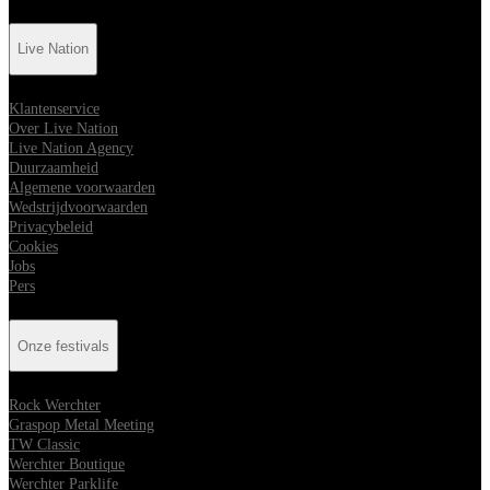
Live Nation
Klantenservice
Over Live Nation
Live Nation Agency
Duurzaamheid
Algemene voorwaarden
Wedstrijdvoorwaarden
Privacybeleid
Cookies
Jobs
Pers
Onze festivals
Rock Werchter
Graspop Metal Meeting
TW Classic
Werchter Boutique
Werchter Parklife