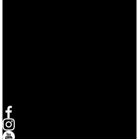
Volg Live Nation
opent in een nieuw tabblad
opent in een nieuw tabblad
opent in een nieuw tabblad