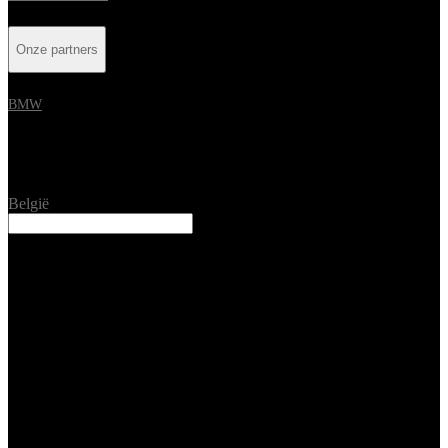
Onze partners
BMW
Location
België