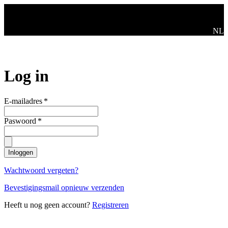
Ga naar de hoofdinhoud
Swit
NL
Log in
E-mailadres
*
Paswoord
*
Inloggen
Wachtwoord vergeten?
Bevestigingsmail opnieuw verzenden
Heeft u nog geen account?
Registreren