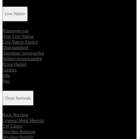
Live Nation
Klantenservice
Over Live Nation
Live Nation Agency
Duurzaamheid
Algemene voorwaarden
Wedstrijdvoorwaarden
Privacybeleid
Cookies
Jobs
Pers
Onze festivals
Rock Werchter
Graspop Metal Meeting
TW Classic
Werchter Boutique
Werchter Parklife