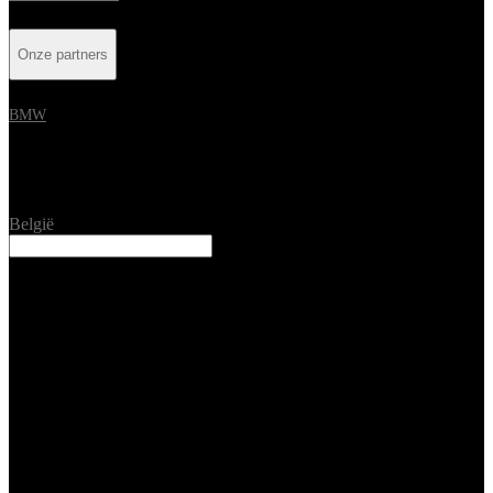
Onze partners
BMW
Location
België