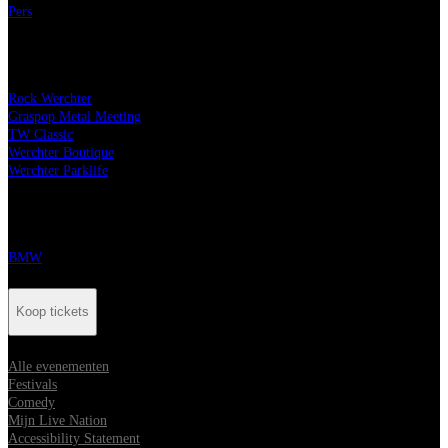
Pers
Onze festivals
Rock Werchter
Graspop Metal Meeting
TW Classic
Werchter Boutique
Werchter Parklife
Onze partners
BMW
Koop tickets
Alle evenementen
Festivals
Comedy
Mijn Live Nation
Accessibility Statement