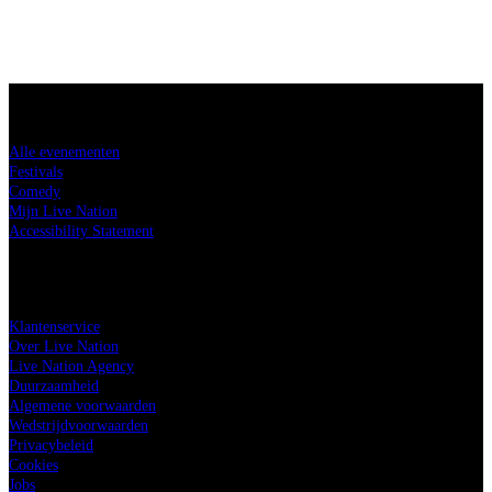
Koop tickets
Alle evenementen
Festivals
Comedy
Mijn Live Nation
Accessibility Statement
Live Nation
Klantenservice
Over Live Nation
Live Nation Agency
Duurzaamheid
Algemene voorwaarden
Wedstrijdvoorwaarden
Privacybeleid
Cookies
Jobs