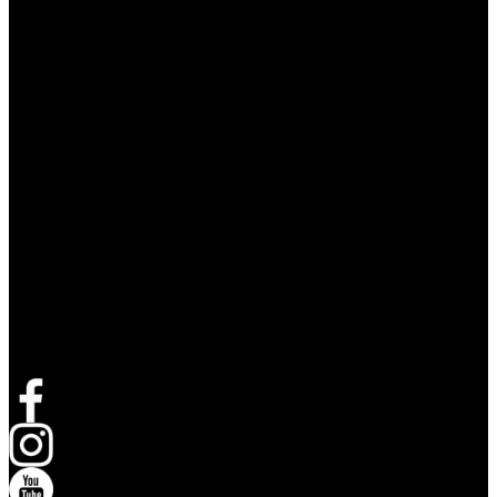
Volg Live Nation
opent in een nieuw tabblad
opent in een nieuw tabblad
opent in een nieuw tabblad