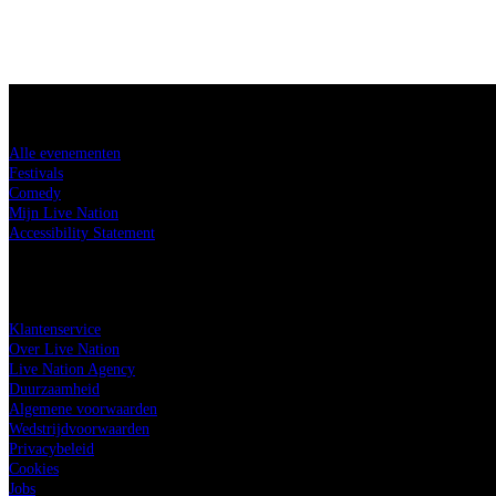
Koop tickets
Alle evenementen
Festivals
Comedy
Mijn Live Nation
Accessibility Statement
Live Nation
Klantenservice
Over Live Nation
Live Nation Agency
Duurzaamheid
Algemene voorwaarden
Wedstrijdvoorwaarden
Privacybeleid
Cookies
Jobs