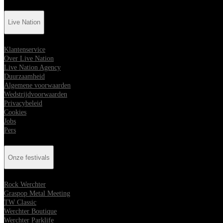
Live Nation
Klantenservice
Over Live Nation
Live Nation Agency
Duurzaamheid
Algemene voorwaarden
Wedstrijdvoorwaarden
Privacybeleid
Cookies
Jobs
Pers
Onze festivals
Rock Werchter
Graspop Metal Meeting
TW Classic
Werchter Boutique
Werchter Parklife