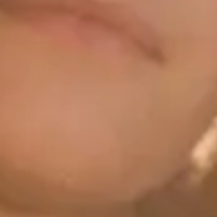
Évenements
Playlist
Évenements
Internationaux
(
5
)
Filtrer par ville
Location
sept.
09
2026
US
Denver
The Federal Theatre
Elder
Wednesday: 8:00 PM
Trouver des tickets
sept.
18
2026