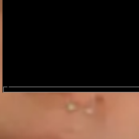
Search events...
Blackwater Holylight
Favourite