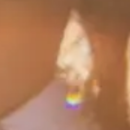
US
Los Angeles
The Regent Theater
Elder - North American Tour 2026
Friday: 8:00 PM
Trouver des tickets
sept.
23
2026
US
Seattle
Neptune Theatre
Elder
Wednesday: 8:00 PM
Trouver des tickets
sept.
30
2026
Canada
Toronto
The Opera House