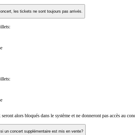
cert, les tickets ne sont toujours pas arrivés.
llets:
be
llets:
be
x seront alors bloqués dans le système et ne donneront pas accès au conc
 si un concert supplémentaire est mis en vente?