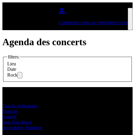
Aller au contenu principal
Connectez-vous ou enregistrez-vous
Agenda des concerts
filtres
:
Lieu
Date
Rock
Acheter des tickets
Tous les événements
Festivals
Comedy
Mon Live Nation
Accessibility Statement