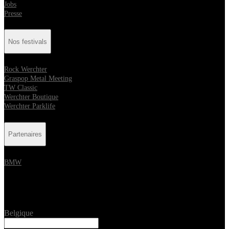
Jobs
Presse
Nos festivals
Rock Werchter
Graspop Metal Meeting
TW Classic
Werchter Boutique
Werchter Parklife
Partenaires
BMW
Location
Belgique