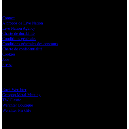
Live Nation
Contact
À propos de Live Nation
Live Nation Agency
Charte de durabilité
Conditions générales
Conditions générales des concours
Charte de confidentialité
Cookies
Jobs
Presse
Nos festivals
Rock Werchter
Graspop Metal Meeting
TW Classic
Werchter Boutique
Werchter Parklife
Partenaires