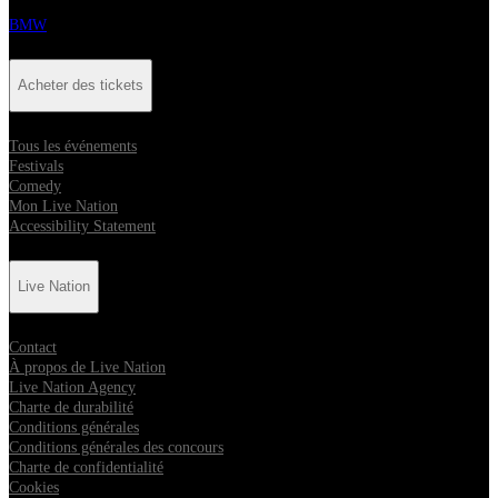
BMW
Acheter des tickets
Tous les événements
Festivals
Comedy
Mon Live Nation
Accessibility Statement
Live Nation
Contact
À propos de Live Nation
Live Nation Agency
Charte de durabilité
Conditions générales
Conditions générales des concours
Charte de confidentialité
Cookies