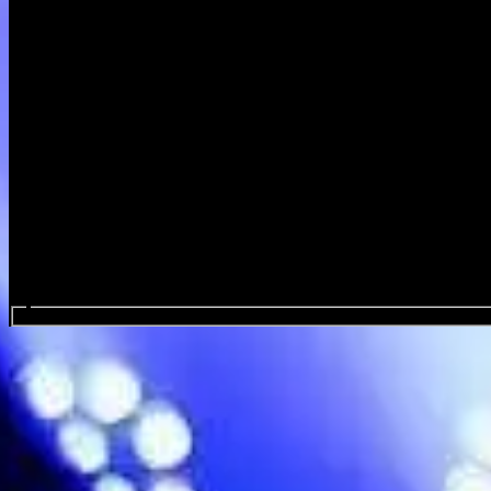
Search events...
Les Halles de Schaerbeek