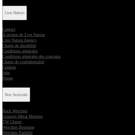
Live Nation
Contact
À propos de Live Nation
Live Nation Agency
Charte de durabilité
Conditions générales
Conditions générales des concours
Charte de confidentialité
Cookies
Jobs
Presse
Nos festivals
Rock Werchter
Graspop Metal Meeting
TW Classic
Werchter Boutique
Werchter Parklife