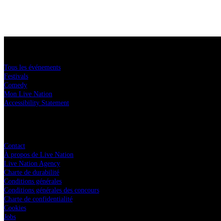
Acheter des tickets
Tous les événements
Festivals
Comedy
Mon Live Nation
Accessibility Statement
Live Nation
Contact
À propos de Live Nation
Live Nation Agency
Charte de durabilité
Conditions générales
Conditions générales des concours
Charte de confidentialité
Cookies
Jobs