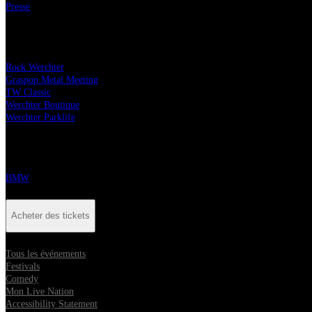
Presse
Nos festivals
Rock Werchter
Graspop Metal Meeting
TW Classic
Werchter Boutique
Werchter Parklife
Partenaires
BMW
Acheter des tickets
Tous les événements
Festivals
Comedy
Mon Live Nation
Accessibility Statement