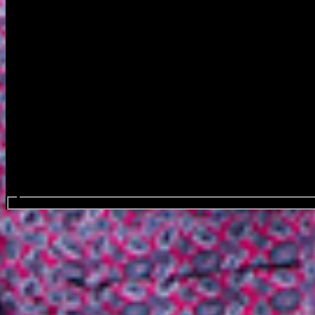
Search events...
Renata Louisa
Favourite