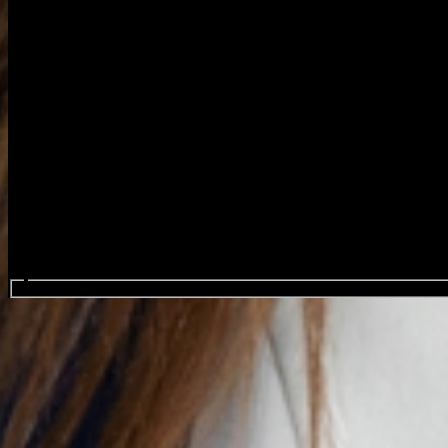
Search events...
Tommy Cash
Favourite