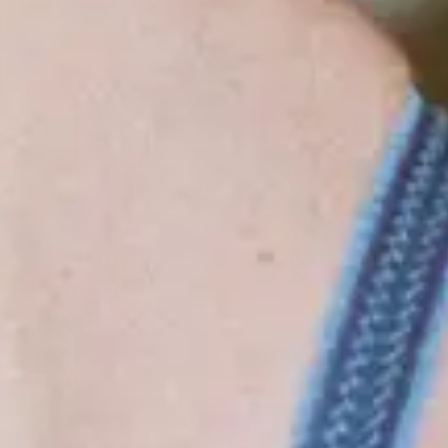
Évenements
Playlist
Évenements
Nationaux
(
1
)
Internationaux
(
8
)
déc.
08
2026
Brussels
Ancienne Belgique
Blondshell
Tuesday
Trouver des tickets
Playlist