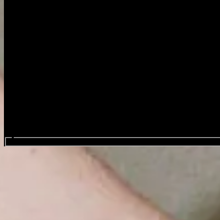
Search events...
Blondshell
Favourite