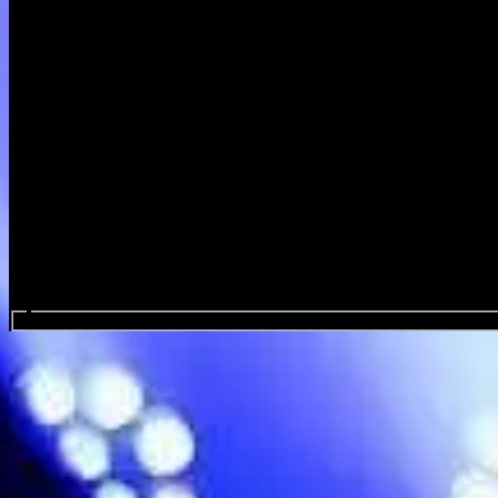
Search events...
Lacrimas Profundere
Favourite