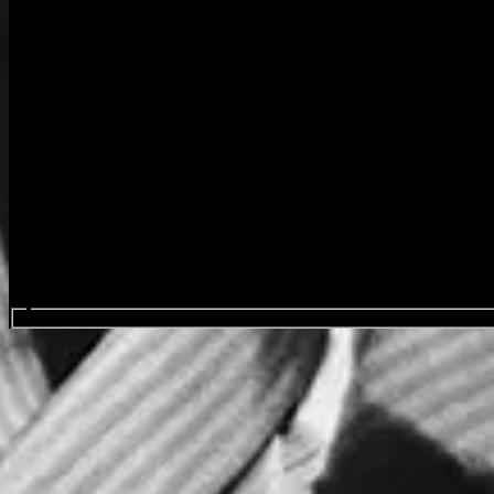
Search events...
Triggerfinger
Favourite