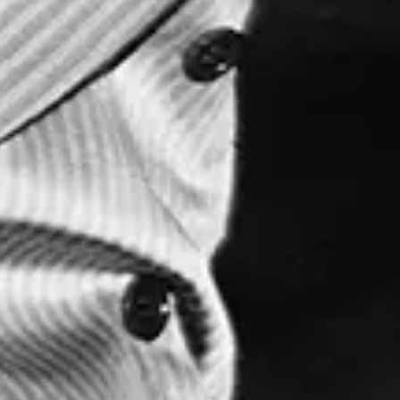
Évenements
Internationaux
(
2
)
Filtrer par ville
Location
oct.
27
2026
Czech Republic
Prague
Rock Café Prague
Triggerfinger
Tuesday: 8:00 PM
Doors: 7:00 PM
Trouver des tickets
oct.
28
2026
Hungary
Budapest
Analog Music Hall
Triggerfinger