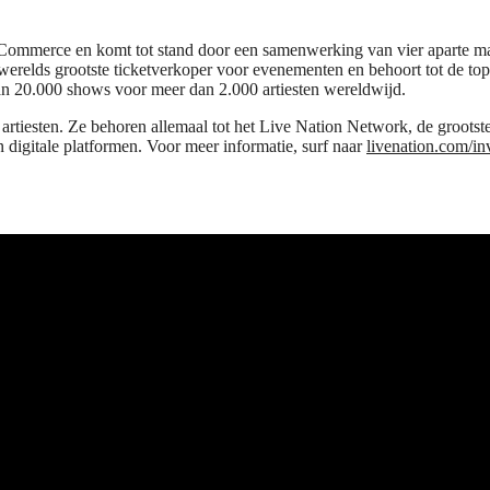
Commerce en komt tot stand door een samenwerking van vier aparte mar
relds grootste ticketverkoper voor evenementen en behoort tot de top
an 20.000 shows voor meer dan 2.000 artiesten wereldwijd.
 artiesten. Ze behoren allemaal tot het Live Nation Network, de grootst
 digitale platformen. Voor meer informatie, surf naar
livenation.com/in