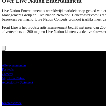
Over Live Nation Entertainment
Live Nation Entertainment is wereldwijd marktleider op gebied van e
Management Group en Live Nation Network. Ticketmaster.com is ‘s we
bezoekers per maand. Live Nation Concerts promoot jaarlijks meer d
Front Line is het grootste artist management bedrijf met meer dan 250
adverteerders de 200 miljoen Live Nation klanten via de live shows en
Koop tickets
Alle evenementen
Festivals
Comedy
Mijn Live Nation
Accessibility Statement
Live Nation
Klantenservice