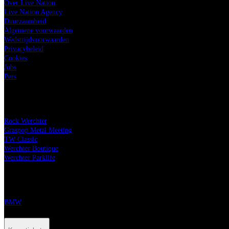
Over Live Nation
Live Nation Agency
Duurzaamheid
Algemene voorwaarden
Wedstrijdvoorwaarden
Privacybeleid
Cookies
Jobs
Pers
Onze festivals
Rock Werchter
Graspop Metal Meeting
TW Classic
Werchter Boutique
Werchter Parklife
Onze partners
BMW