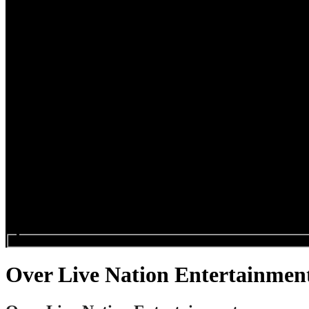
Search events...
Over Live Nation Entertainmen