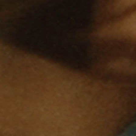
Favourite
Evenementen
Playlist
Evenementen
Playlist