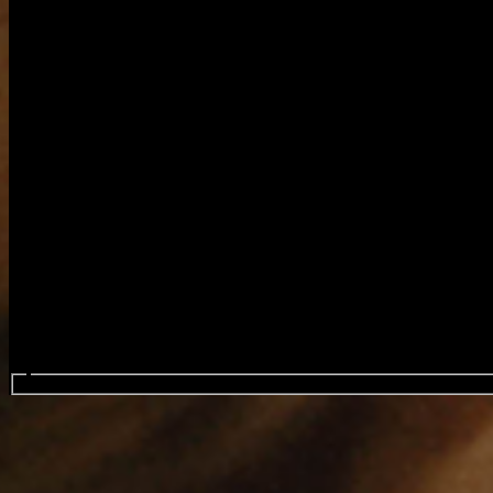
Search events...
ABSOLUTELY