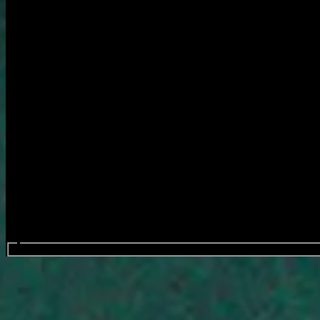
Search events...
Action Bronson