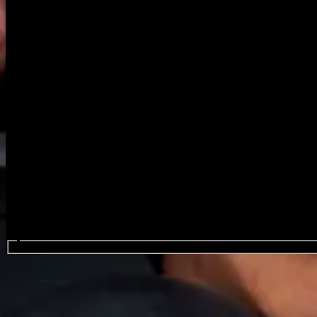
Search events...
Danko Jones