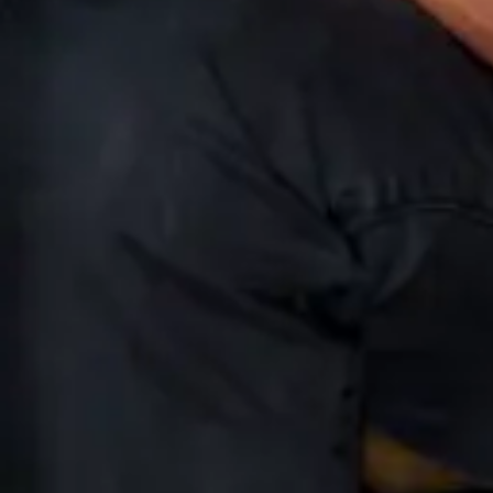
Favourite
Evenementen
Playlist
Evenementen
Nationaal
(
1
)
Internationaal
(
2
)
okt.
28
2026
Gent
Handelsbeurs (Ha Concerts)
Danko Jones
Wednesday
Zoek tickets