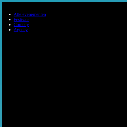
Ga naar de hoofdinhoud
Alle evenementen
Festivals
Comedy
Agency