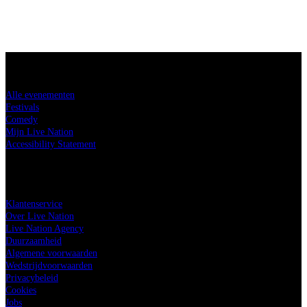
Koop tickets
Alle evenementen
Festivals
Comedy
Mijn Live Nation
Accessibility Statement
Live Nation
Klantenservice
Over Live Nation
Live Nation Agency
Duurzaamheid
Algemene voorwaarden
Wedstrijdvoorwaarden
Privacybeleid
Cookies
Jobs