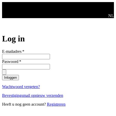
Ga naar de hoofdinhoud
Swit
NL
Log in
E-mailadres
*
Paswoord
*
Inloggen
Wachtwoord vergeten?
Bevestigingsmail opnieuw verzenden
Heeft u nog geen account?
Registreren