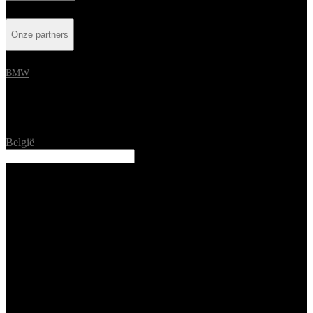
Onze partners
BMW
Location
België