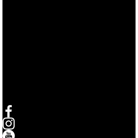
Volg Live Nation
opent in een nieuw tabblad
opent in een nieuw tabblad
opent in een nieuw tabblad