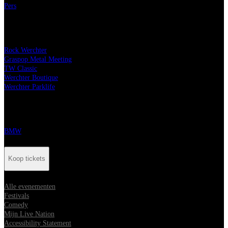
Pers
Onze festivals
Rock Werchter
Graspop Metal Meeting
TW Classic
Werchter Boutique
Werchter Parklife
Onze partners
BMW
Koop tickets
Alle evenementen
Festivals
Comedy
Mijn Live Nation
Accessibility Statement