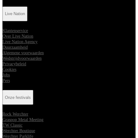
Live Nation
Klantenservice
Over Live Nation
Live Nation Agency
Duurzaamheid
Algemene voorwaarden
Wedstrijdvoorwaarden
Privacybeleid
Cookies
Jobs
Pers
Onze festivals
Rock Werchter
Graspop Metal Meeting
TW Classic
Werchter Boutique
Werchter Parklife