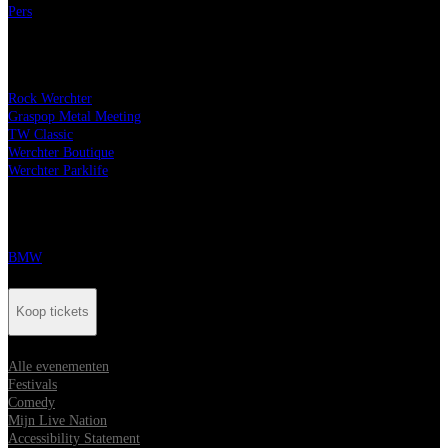
Pers
Onze festivals
Rock Werchter
Graspop Metal Meeting
TW Classic
Werchter Boutique
Werchter Parklife
Onze partners
BMW
Koop tickets
Alle evenementen
Festivals
Comedy
Mijn Live Nation
Accessibility Statement