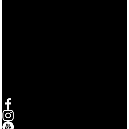
Volg Live Nation
opent in een nieuw tabblad
opent in een nieuw tabblad
opent in een nieuw tabblad