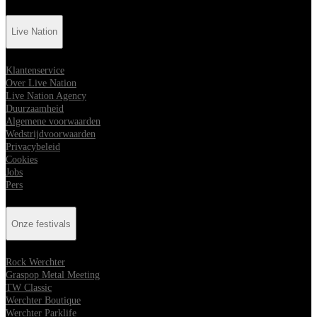
Live Nation
Klantenservice
Over Live Nation
Live Nation Agency
Duurzaamheid
Algemene voorwaarden
Wedstrijdvoorwaarden
Privacybeleid
Cookies
Jobs
Pers
Onze festivals
Rock Werchter
Graspop Metal Meeting
TW Classic
Werchter Boutique
Werchter Parklife