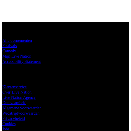
Koop tickets
Alle evenementen
Festivals
Comedy
Mijn Live Nation
Accessibility Statement
Live Nation
Klantenservice
Over Live Nation
Live Nation Agency
Duurzaamheid
Algemene voorwaarden
Wedstrijdvoorwaarden
Privacybeleid
Cookies
Jobs