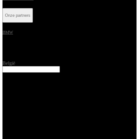
Onze partners
BMW
Location
België