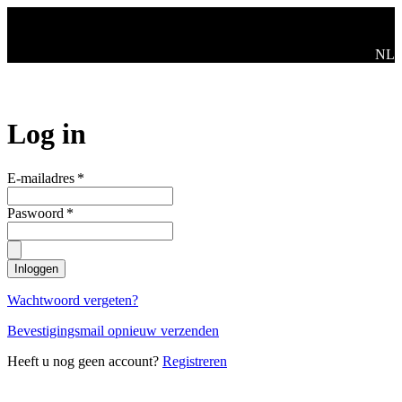
Ga naar de hoofdinhoud
Swit
NL
Log in
E-mailadres
*
Paswoord
*
Inloggen
Wachtwoord vergeten?
Bevestigingsmail opnieuw verzenden
Heeft u nog geen account?
Registreren