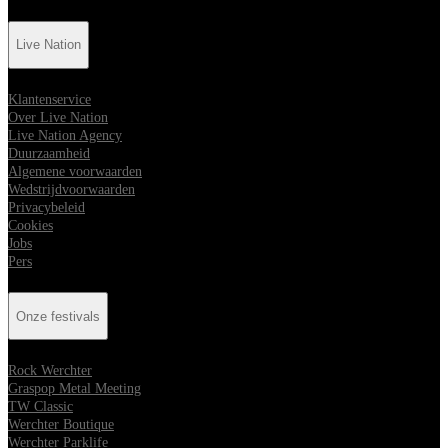
Live Nation
Klantenservice
Over Live Nation
Live Nation Agency
Duurzaamheid
Algemene voorwaarden
Wedstrijdvoorwaarden
Privacybeleid
Cookies
Jobs
Pers
Onze festivals
Rock Werchter
Graspop Metal Meeting
TW Classic
Werchter Boutique
Werchter Parklife