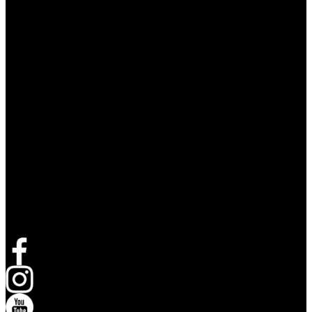
Volg Live Nation
opent in een nieuw tabblad
opent in een nieuw tabblad
opent in een nieuw tabblad