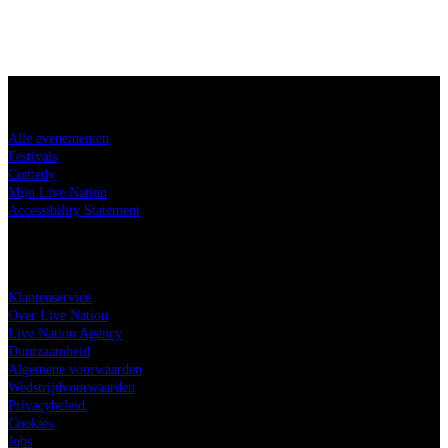
Koop tickets
Alle evenementen
Festivals
Comedy
Mijn Live Nation
Accessibility Statement
Live Nation
Klantenservice
Over Live Nation
Live Nation Agency
Duurzaamheid
Algemene voorwaarden
Wedstrijdvoorwaarden
Privacybeleid
Cookies
Jobs