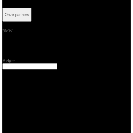
Onze partners
BMW
Location
België