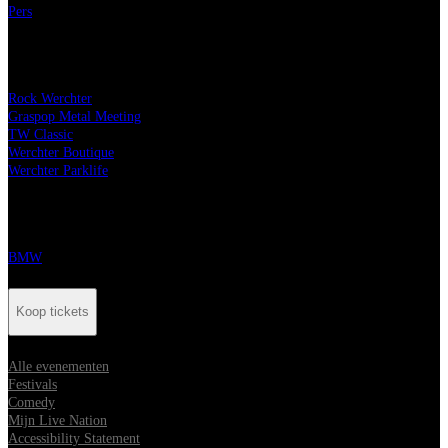
Pers
Onze festivals
Rock Werchter
Graspop Metal Meeting
TW Classic
Werchter Boutique
Werchter Parklife
Onze partners
BMW
Koop tickets
Alle evenementen
Festivals
Comedy
Mijn Live Nation
Accessibility Statement