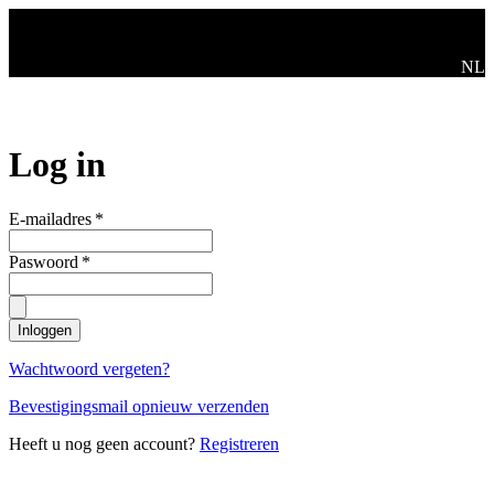
Ga naar de hoofdinhoud
Swit
NL
Log in
E-mailadres
*
Paswoord
*
Inloggen
Wachtwoord vergeten?
Bevestigingsmail opnieuw verzenden
Heeft u nog geen account?
Registreren