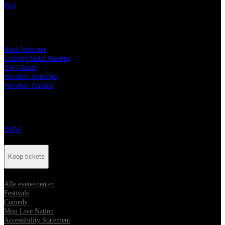
Pers
Onze festivals
Rock Werchter
Graspop Metal Meeting
TW Classic
Werchter Boutique
Werchter Parklife
Onze partners
BMW
Koop tickets
Alle evenementen
Festivals
Comedy
Mijn Live Nation
Accessibility Statement