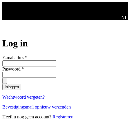
Ga naar de hoofdinhoud
Swit
NL
Log in
E-mailadres
*
Paswoord
*
Inloggen
Wachtwoord vergeten?
Bevestigingsmail opnieuw verzenden
Heeft u nog geen account?
Registreren