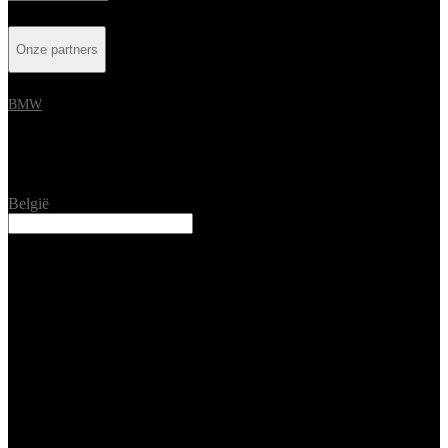
Onze partners
BMW
Location
België