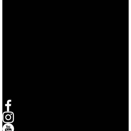
Volg Live Nation
opent in een nieuw tabblad
opent in een nieuw tabblad
opent in een nieuw tabblad