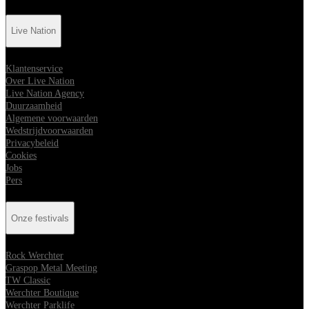
Live Nation
Klantenservice
Over Live Nation
Live Nation Agency
Duurzaamheid
Algemene voorwaarden
Wedstrijdvoorwaarden
Privacybeleid
Cookies
Jobs
Pers
Onze festivals
Rock Werchter
Graspop Metal Meeting
TW Classic
Werchter Boutique
Werchter Parklife