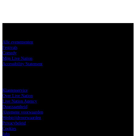
Koop tickets
Alle evenementen
Festivals
Comedy
Mijn Live Nation
Accessibility Statement
Live Nation
Klantenservice
Over Live Nation
Live Nation Agency
Duurzaamheid
Algemene voorwaarden
Wedstrijdvoorwaarden
Privacybeleid
Cookies
Jobs