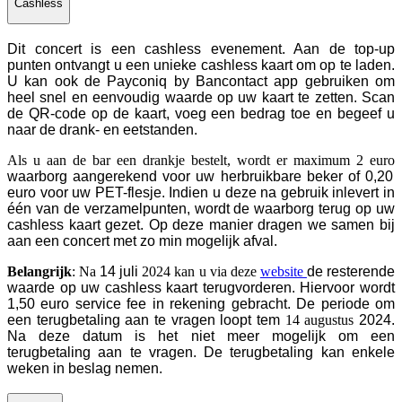
Cashless
Dit concert is een cashless evenement. Aan de top-up
punten ontvangt u een unieke cashless kaart om op te laden.
U kan ook de Payconiq by Bancontact app gebruiken om
heel snel en eenvoudig waarde op uw kaart te zetten. Scan
de QR-code op de kaart, voeg een bedrag toe en begeef u
naar de drank- en eetstanden.
Als u aan de bar een drankje bestelt, wordt er maximum 2 euro
waarborg aangerekend voor uw herbruikbare beker of 0,20
euro voor uw PET-flesje. Indien u deze na gebruik inlevert in
één van de verzamelpunten, wordt de waarborg terug op uw
cashless kaart gezet. Op deze manier dragen we samen bij
aan een concert met zo min mogelijk afval.
Belangrijk
: Na
14 juli
2024 kan u via deze
website
de resterende
waarde op uw cashless kaart terugvorderen. Hiervoor wordt
1,50 euro service fee in rekening gebracht. De periode om
een terugbetaling aan te vragen loopt tem
14 augustus
2024.
Na deze datum is het niet meer mogelijk om een
terugbetaling aan te vragen. De terugbetaling kan enkele
weken in beslag nemen.