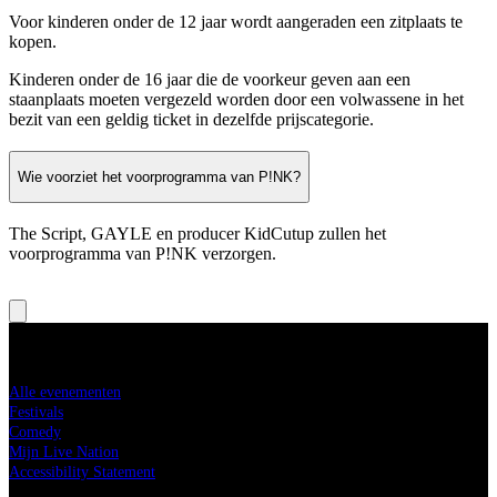
Voor kinderen onder de 12 jaar wordt aangeraden een zitplaats te
kopen.
Kinderen onder de 16 jaar die de voorkeur geven aan een
staanplaats moeten vergezeld worden door een volwassene in het
bezit van een geldig ticket in dezelfde prijscategorie.
Wie voorziet het voorprogramma van P!NK?
The Script, GAYLE en producer KidCutup zullen het
voorprogramma van P!NK verzorgen.
Koop tickets
Alle evenementen
Festivals
Comedy
Mijn Live Nation
Accessibility Statement