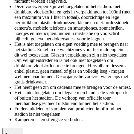
moment worden aangevuld.
Deze voorwerpen zijn wel toegelaten in het stadion: niet-
drinkbare vloeistoffen en gels in verpakkingen tot 100ml (met
een maximum van 1 liter in totaal), doorzichtige en lege
herbruikbare plastic drinkbussen, kleine en niet-professionele
camera’s, mobiele telefoons en smartphones, zonnebrillen,
hoedjes en medicijnen: indien u medicatie op voorschrift
bijheeft, gelieve het doktersattest voor te leggen.
Het is niet toegelaten om eigen voeding mee te brengen naar
het stadion. Enkel in de wachtzones voor het middenplein is
dit wel toegestaan. Glazen verpakkingen zijn niet toegelaten.
Om veiligheidsredenen is het ook niet toegelaten om
drinkbare vloeistoffen mee te brengen. Hervulbare flessen -
enkel plastic, geen metaal of glas en volledig leeg - mogen
wel mee naar binnen. De organisatie voorziet water taps met
gratis drinkwater.
Het heeft geen zin om cadeaus mee te brengen voor de artiest.
Het is niet toegelaten om illegale merchandise te verkopen in
of buiten het stadion. De verkoop van officiële tour
merchandise geschiedt uitsluitend binnen het stadion.
Folders uitdelen of samplen van producten in of rond het
stadion is niet toegelaten.
Kamperen is ten strengste verboden.