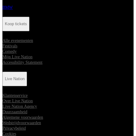
BMW
Koop tickets
Alle evenementen
Festivals
Comedy
Mijn Live Nation
Accessibility Statement
Live Nation
Klantenservice
Over Live Nation
Live Nation Agency
Duurzaamheid
Algemene voorwaarden
Wedstrijdvoorwaarden
Privacybeleid
Cookies