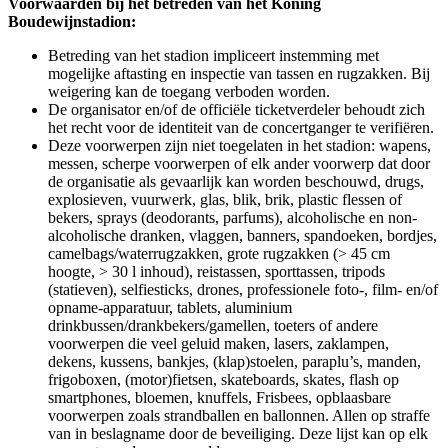
Voorwaarden bij het betreden van het Koning
Boudewijnstadion:
Betreding van het stadion impliceert instemming met
mogelijke aftasting en inspectie van tassen en rugzakken. Bij
weigering kan de toegang verboden worden.
De organisator en/of de officiële ticketverdeler behoudt zich
het recht voor de identiteit van de concertganger te verifiëren.
Deze voorwerpen zijn niet toegelaten in het stadion: wapens,
messen, scherpe voorwerpen of elk ander voorwerp dat door
de organisatie als gevaarlijk kan worden beschouwd, drugs,
explosieven, vuurwerk, glas, blik, brik, plastic flessen of
bekers, sprays (deodorants, parfums), alcoholische en non-
alcoholische dranken, vlaggen, banners, spandoeken, bordjes,
camelbags/waterrugzakken, grote rugzakken (> 45 cm
hoogte, > 30 l inhoud), reistassen, sporttassen, tripods
(statieven), selfiesticks, drones, professionele foto-, film- en/of
opname-apparatuur, tablets, aluminium
drinkbussen/drankbekers/gamellen, toeters of andere
voorwerpen die veel geluid maken, lasers, zaklampen,
dekens, kussens, bankjes, (klap)stoelen, paraplu’s, manden,
frigoboxen, (motor)fietsen, skateboards, skates, flash op
smartphones, bloemen, knuffels, Frisbees, opblaasbare
voorwerpen zoals strandballen en ballonnen. Allen op straffe
van in beslagname door de beveiliging. Deze lijst kan op elk