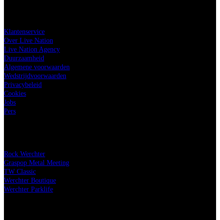
Live Nation
Klantenservice
Over Live Nation
Live Nation Agency
Duurzaamheid
Algemene voorwaarden
Wedstrijdvoorwaarden
Privacybeleid
Cookies
Jobs
Pers
Onze festivals
Rock Werchter
Graspop Metal Meeting
TW Classic
Werchter Boutique
Werchter Parklife
Onze partners