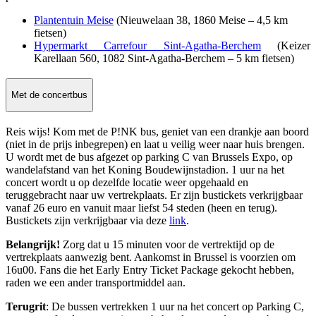
Plantentuin Meise
(Nieuwelaan 38, 1860 Meise – 4,5 km
fietsen)
Hypermarkt Carrefour Sint-Agatha-Berchem
(Keizer
Karellaan 560, 1082 Sint-Agatha-Berchem – 5 km fietsen)
Met de concertbus
Reis wijs! Kom met de P!NK bus, geniet van een drankje aan boord
(niet in de prijs inbegrepen) en laat u veilig weer naar huis brengen.
U wordt met de bus afgezet op parking C van Brussels Expo, op
wandelafstand van het Koning Boudewijnstadion. 1 uur na het
concert wordt u op dezelfde locatie weer opgehaald en
teruggebracht naar uw vertrekplaats. Er zijn bustickets verkrijgbaar
vanaf 26 euro en vanuit maar liefst 54 steden (heen en terug).
Bustickets zijn verkrijgbaar via deze
link
.
Belangrijk
!
Zorg dat u 15 minuten voor de vertrektijd op de
vertrekplaats aanwezig bent. Aankomst in Brussel is voorzien om
16u00. Fans die het Early Entry Ticket Package gekocht hebben,
raden we een ander transportmiddel aan.
Terugrit
: De bussen vertrekken 1 uur na het concert op Parking C,