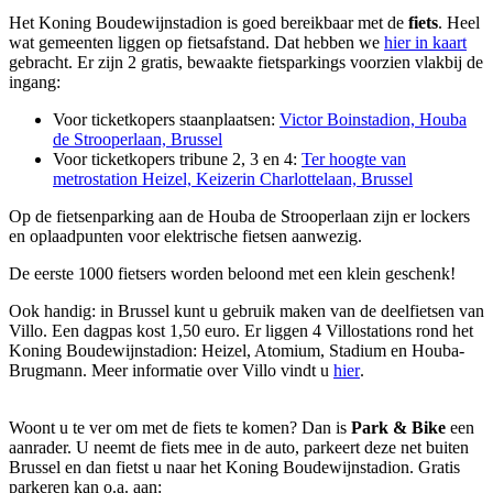
Het Koning Boudewijnstadion is goed bereikbaar met de
fiets
. Heel
wat gemeenten liggen op fietsafstand. Dat hebben we
hier in kaart
gebracht. Er zijn 2 gratis, bewaakte fietsparkings voorzien vlakbij de
ingang:
Voor ticketkopers staanplaatsen:
Victor Boinstadion, Houba
de Strooperlaan, Brussel
Voor ticketkopers tribune 2, 3 en 4:
Ter hoogte van
metrostation Heizel, Keizerin Charlottelaan, Brussel
Op de fietsenparking aan de Houba de Strooperlaan zijn er lockers
en oplaadpunten voor elektrische fietsen aanwezig.
De eerste 1000 fietsers worden beloond met een klein geschenk!
Ook handig: in Brussel kunt u gebruik maken van de deelfietsen van
Villo. Een dagpas kost 1,50 euro. Er liggen 4 Villostations rond het
Koning Boudewijnstadion: Heizel, Atomium, Stadium en Houba-
Brugmann. Meer informatie over Villo vindt u
hier
.
Woont u te ver om met de fiets te komen? Dan is
Park & Bike
een
aanrader. U neemt de fiets mee in de auto, parkeert deze net buiten
Brussel en dan fietst u naar het Koning Boudewijnstadion.
Gratis
p
arkeren kan o.a. aan: