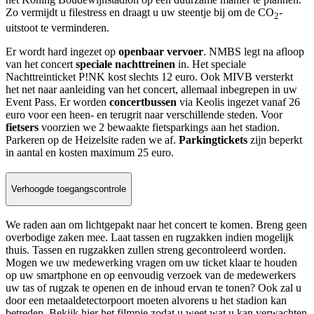
Zo vermijdt u filestress en draagt u uw steentje bij om de CO
-
2
uitstoot te verminderen.
Er wordt hard ingezet op
openbaar vervoer
. NMBS legt na afloop
van het concert
speciale nachttreinen
in. Het speciale
Nachttreinticket P!NK kost slechts 12 euro. Ook MIVB versterkt
het net naar aanleiding van het concert, allemaal inbegrepen in uw
Event Pass. Er worden
concertbussen
via Keolis ingezet vanaf 26
euro voor een heen- en terugrit naar verschillende steden. Voor
fietsers
voorzien we 2 bewaakte fietsparkings aan het stadion.
Parkeren op de Heizelsite raden we af.
Parkingtickets
zijn beperkt
in aantal en kosten maximum 25 euro.
Verhoogde toegangscontrole
We raden aan om lichtgepakt naar het concert te komen. Breng geen
overbodige zaken mee. Laat tassen en rugzakken indien mogelijk
thuis. Tassen en rugzakken zullen streng gecontroleerd worden.
Mogen we uw medewerking vragen om uw ticket klaar te houden
op uw smartphone en op eenvoudig verzoek van de medewerkers
uw tas of rugzak te openen en de inhoud ervan te tonen? Ook zal u
door een metaaldetectorpoort moeten alvorens u het stadion kan
betreden. Bekijk hier het filmpje zodat u weet wat u kan verwachten