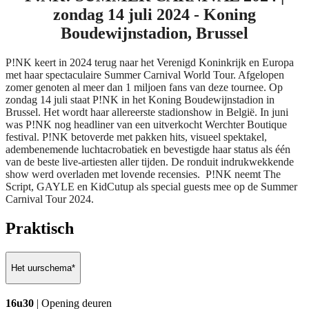
zondag 14 juli 2024 - Koning
Boudewijnstadion, Brussel
P!NK keert in 2024 terug naar het Verenigd Koninkrijk en Europa
met haar spectaculaire Summer Carnival World Tour. Afgelopen
zomer genoten al meer dan 1 miljoen fans van deze tournee. Op
zondag 14 juli staat P!NK in het Koning Boudewijnstadion in
Brussel. Het wordt haar allereerste stadionshow in België. In juni
was P!NK nog headliner van een uitverkocht Werchter Boutique
festival. P!NK betoverde met pakken hits, visueel spektakel,
adembenemende luchtacrobatiek en bevestigde haar status als één
van de beste live-artiesten aller tijden. De ronduit indrukwekkende
show werd overladen met lovende recensies. P!NK neemt The
Script, GAYLE en KidCutup als special guests mee op de Summer
Carnival Tour 2024.
Praktisch
Het uurschema*
16u30
| Opening deuren