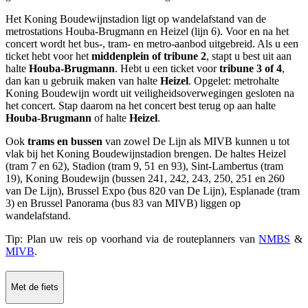
Het Koning Boudewijnstadion ligt op wandelafstand van de
metrostations Houba-Brugmann en Heizel (lijn 6). Voor en na het
concert wordt het
bus-, tram- en
metro-aanbod uitgebreid. Als u een
ticket hebt voor het
middenplein of tribune 2
, stapt u best uit aan
halte
Houba-Brugmann
. Hebt u een ticket voor
tribune 3 of 4
,
dan kan u gebruik maken van halte
Heizel
. Opgelet: metrohalte
Koning Boudewijn wordt uit veiligheidsoverwegingen gesloten na
het concert.
Stap daarom na het concert best terug op aan halte
Houba-Brugmann
of halte
Heizel
.
Ook
trams en bussen
van zowel De Lijn als MIVB kunnen u tot
vlak bij het Koning Boudewijnstadion brengen. De haltes Heizel
(tram 7 en 62), Stadion (tram 9, 51 en 93), Sint-Lambertus (tram
19), Koning Boudewijn (bussen 241, 242, 243, 250, 251 en 260
van De Lijn), Brussel Expo (bus 820 van De Lijn), Esplanade (tram
3) en Brussel Panorama (bus 83 van MIVB) liggen op
wandelafstand.
Tip:
Plan uw reis op voorhand via de routeplanners van
NMBS
&
MIVB
.
Met de fiets