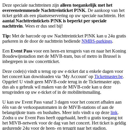
Deze speciale nachttreinen zijn
alleen toegankelijk met het
overeenstemmende
Nachtt
reinticket P!NK
. De aankoop van het
ticket geldt als een plaatsreservering op uw speciale nachttrein. Het
aantal
Nachtt
reintickets P!NK is beperkt
per speciale
nachttrein
. Wees er dus snel bij!
Tip:
Met de barcode op uw Nachttreinticket P!NK kan u
24u gratis
parkeren in de door de nachttrein bediende
NMBS-parkings
.
Een
Event Pass
voor een heen-en terugreis van en naar het Koning
Boudewijnstadion met de MIVB-tram, bus of metro in Brussel is
inbegrepen in uw concertticket.
Deze code(s) vindt u terug op uw e-ticket dat u enkele dagen voor
het concert kan downloaden via ‘My Account’ op
Ticketmaster.be
.
Opgelet! U vindt geen MIVB-code terug in de Ticketmaster app,
dus als u gebruik wil maken van de MIVB-code kan u deze
terugvinden op uw e-ticket of in de mobiliteitsmailing.
U kan uw Event Pass vanaf 3 dagen voor het concert afhalen aan
één van de verkoopautomaten in de MIVB-stations of aan de
belangrijkste tram- en bushaltes. Meer info vindt u op deze
link
.
Zodra u uw Event Pass heeft opgehaald, heeft u gratis toegang tot
het MIVB-netwerk voor de dag van het concert. Het ticket is geldig
gedurende 24u voor de heen- en terugrit naar het stadion.