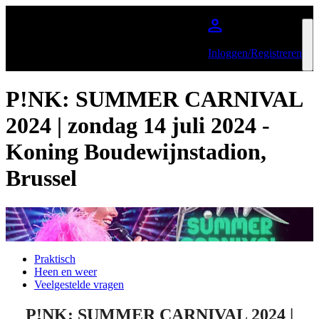
Ga naar de hoofdinhoud
Inloggen/Registreren
P!NK: SUMMER CARNIVAL
2024 | zondag 14 juli 2024 -
Koning Boudewijnstadion,
Brussel
Praktisch
Heen en weer
Veelgestelde vragen
P!NK: SUMMER CARNIVAL 2024 |