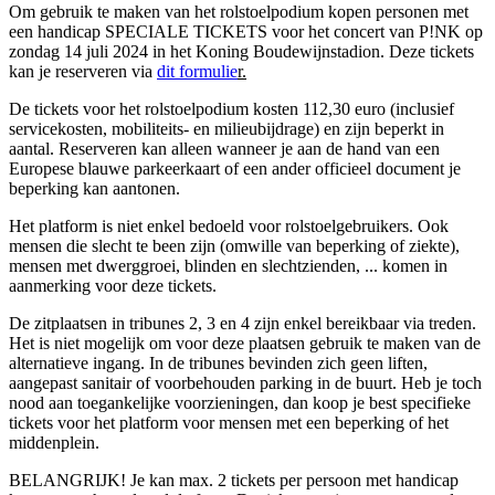
Om gebruik te maken van het rolstoelpodium kopen personen met
een handicap SPECIALE TICKETS voor het concert van P!NK op
zondag 14 juli 2024 in het Koning Boudewijnstadion. Deze tickets
kan je reserveren via
dit formulie
r.
De tickets voor het rolstoelpodium kosten 112,30 euro (inclusief
servicekosten, mobiliteits- en milieubijdrage) en zijn beperkt in
aantal. Reserveren kan alleen wanneer je aan de hand van een
Europese blauwe parkeerkaart of een ander officieel document je
beperking kan aantonen.
Het platform is niet enkel bedoeld voor rolstoelgebruikers. Ook
mensen die slecht te been zijn (omwille van beperking of ziekte),
mensen met dwerggroei, blinden en slechtzienden, ... komen in
aanmerking voor deze tickets.
De zitplaatsen in tribunes 2, 3 en 4 zijn enkel bereikbaar via treden.
Het is niet mogelijk om voor deze plaatsen gebruik te maken van de
alternatieve ingang. In de tribunes bevinden zich geen liften,
aangepast sanitair of voorbehouden parking in de buurt. Heb je toch
nood aan toegankelijke voorzieningen, dan koop je best specifieke
tickets voor het platform voor mensen met een beperking of het
middenplein.
BELANGRIJK! Je kan max. 2 tickets per persoon met handicap