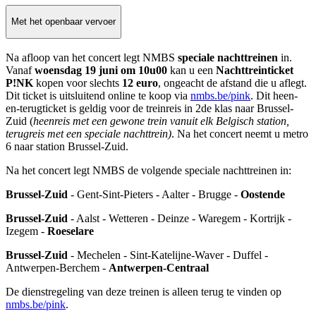
Met het openbaar vervoer
Na afloop van het
concert legt NMBS
speciale nachttreinen
in.
Vanaf
woensdag 19 juni om 10u00
kan u een
Nachttreinticket
P!NK
kopen voor slechts
12 euro
, ongeacht de afstand die u aflegt.
Dit ticket is uitsluitend online te koop via
nmbs.be/pink
.
Dit heen-
en-terugticket is geldig voor de treinreis in 2de klas naar Brussel-
Zuid
(
heenreis met een gewone trein
vanuit elk Belgisch station,
terugreis met een speciale nachttrein)
. Na het concert neemt u metro
6 naar station Brussel-Zuid.
Na het concert legt NMBS de volgende speciale nachttreinen in:
Brussel-Zuid
- Gent-Sint-Pieters - Aalter - Brugge -
Oostende
Brussel-Zuid
- Aalst - Wetteren - Deinze - Waregem - Kortrijk -
Izegem -
Roeselare
Brussel-Zuid
- Mechelen - Sint-Katelijne-Waver - Duffel -
Antwerpen-Berchem -
Antwerpen-Centraal
De dienstregeling van deze treinen is alleen terug te vinden op
nmbs.be/pink
.