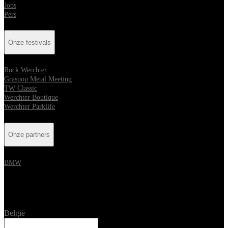
Jobs
Pers
Onze festivals
Rock Werchter
Graspop Metal Meeting
TW Classic
Werchter Boutique
Werchter Parklife
Onze partners
BMW
Location
België