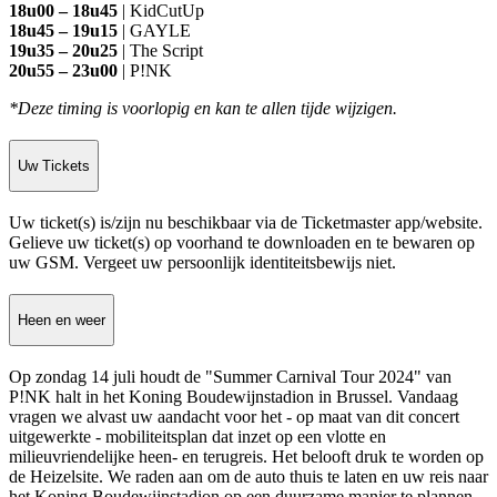
18u00 – 18u45
| KidCutUp
18u45 – 19u15
| GAYLE
19u35 – 20u25
| The Script
20u55 – 23u00
| P!NK
*Deze timing is voorlopig en kan te allen tijde wijzigen.
Uw Tickets
Uw ticket(s) is/zijn nu beschikbaar via de Ticketmaster app/website.
Gelieve uw ticket(s) op voorhand te downloaden en te bewaren op
uw GSM. Vergeet uw persoonlijk identiteitsbewijs niet.
Heen en weer
Op zondag 14 juli houdt de "Summer Carnival Tour 2024" van
P!NK halt in het Koning Boudewijnstadion in Brussel. Vandaag
vragen we alvast uw aandacht voor het - op maat van dit concert
uitgewerkte - mobiliteitsplan dat inzet op een vlotte en
milieuvriendelijke heen- en terugreis. Het belooft druk te worden op
de Heizelsite. We raden aan om de auto thuis te laten en uw reis naar
het Koning Boudewijnstadion op een duurzame manier te plannen.