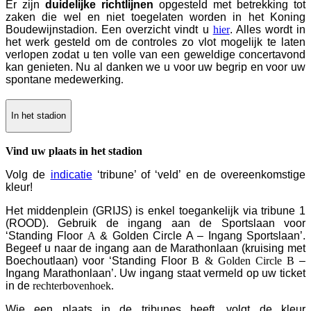
Er zijn
duidelijke richtlijnen
opgesteld met betrekking tot
zaken die wel en niet toegelaten worden in het Koning
Boudewijnstadion. Een overzicht vindt u
hier
. Alles wordt in
het werk gesteld om de controles zo vlot mogelijk te laten
verlopen zodat u ten volle van een geweldige concertavond
kan genieten. Nu al danken we u voor uw begrip en voor uw
spontane medewerking
.
In het stadion
Vind uw plaats in het stadion
Volg de
indicatie
‘tribune’ of ‘veld’ en de overeenkomstige
kleur!
Het middenplein (GRIJS) is enkel toegankelijk via tribune 1
(ROOD). Gebruik de ingang aan de Sportslaan voor
‘Standing Floor
A
& Golden Circle A – Ingang Sportslaan’.
Begeef u naar de ingang aan de Marathonlaan (kruising met
Boechoutlaan) voor ‘Standing Floor
B & Golden Circle B
–
Ingang Marathonlaan’. Uw ingang staat vermeld op uw ticket
in de
rechterbovenhoek.
Wie een plaats in de tribunes heeft, volgt de kleur