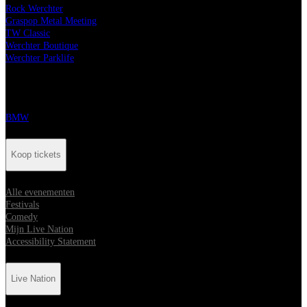
Rock Werchter
Graspop Metal Meeting
TW Classic
Werchter Boutique
Werchter Parklife
Onze partners
BMW
Koop tickets
Alle evenementen
Festivals
Comedy
Mijn Live Nation
Accessibility Statement
Live Nation