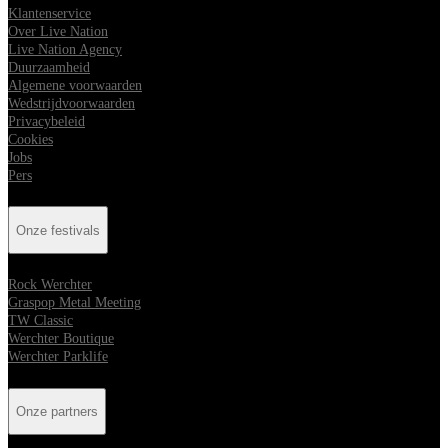
Klantenservice
Over Live Nation
Live Nation Agency
Duurzaamheid
Algemene voorwaarden
Wedstrijdvoorwaarden
Privacybeleid
Cookies
Jobs
Pers
Onze festivals
Rock Werchter
Graspop Metal Meeting
TW Classic
Werchter Boutique
Werchter Parklife
Onze partners