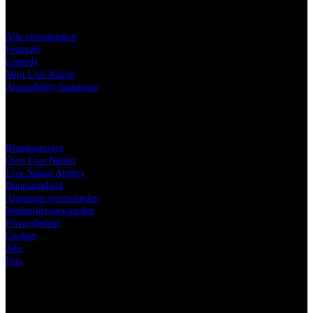
Koop tickets
Alle evenementen
Festivals
Comedy
Mijn Live Nation
Accessibility Statement
Live Nation
Klantenservice
Over Live Nation
Live Nation Agency
Duurzaamheid
Algemene voorwaarden
Wedstrijdvoorwaarden
Privacybeleid
Cookies
Jobs
Pers
Onze festivals