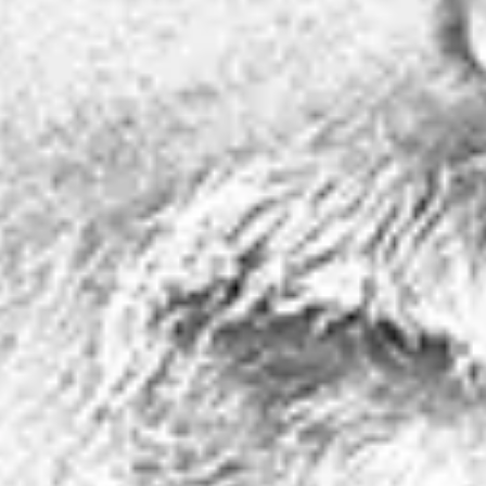
euwde energie. Op 21 augustus verschijnt hun nieuwe album ‘Soft
arbij op maar liefst drie concerten: op donderdag 1 oktober in OM in
rt mee als special guest.
rootste festivalpodia en drie sterk onthaalde albums, ‘Do To The
 gruizige grunge, soulvolle rock, R&B en een flinke dosis dramatiek
us verschijnt, belichaamt perfect de bekende uitspraak van David
e jeugdjaren van Greg Dulli hebben plaatsgemaakt voor een scherpe
e Afghan Whigs opnieuw hun uitzonderlijke talent om snedige,
alvast een veelbelovend voorsmaakje. Dit tiende studioalbum vormt
 die je deze herfst live kan beleven in OM, De Roma en Ancienne