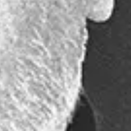
Zoek tickets
okt.
04
2026
Antwerpen
De Roma
The Afghan Whigs: Soft Control Tour 2026
Sunday: 8:00 PM
Zoek tickets
Dit jaar vieren The Afghan Whigs hun 40ste verjaardag. Maar i
Control’, met een bijhorende internationale tournee. De band on
Luik, op zondag 4 oktober in De Roma in Antwerpen en op maan
Sinds hun comeback in 2012 hebben The Afghan Whigs een opme
Beast’ (2014), ‘In Spades’ (2017) en ‘How Do You Burn?’ (2022
slaat moeiteloos een brug tussen generaties en blijft nieuwe lu
Bowie dat ouder worden “een buitengewoon proces is waarbij je
helderheid, doorspekt met de nodige ironie. Tegelijk klinkt zi
krachtige gitaren te combineren met een eigenzinnige, gedurfd
opnieuw een opmerkelijke mijlpaal in een unieke carrière en no
Belgique.