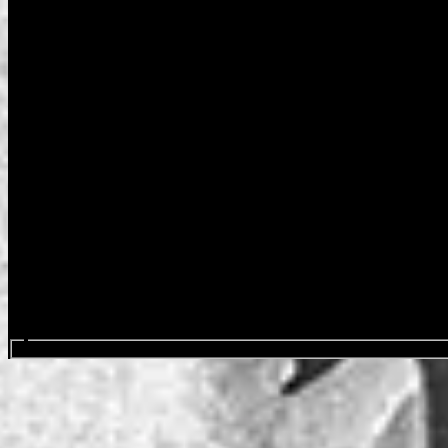
Search events...
The Afghan Whigs