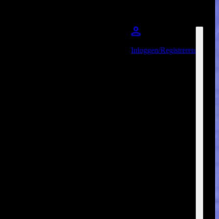
Inloggen/Registreren