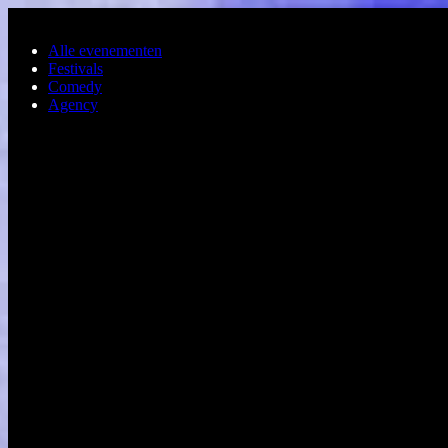
Ga naar de hoofdinhoud
Alle evenementen
Festivals
Comedy
Agency