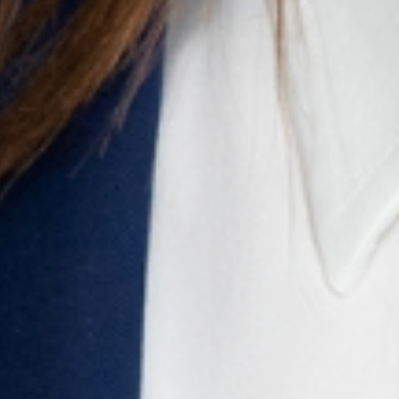
Favourite
Evenementen
Playlist
Evenementen
Playlist