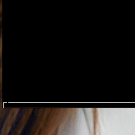
Search events...
Tommy Cash