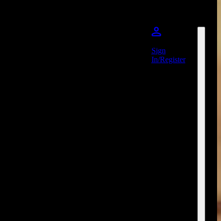
Sign
In/Register