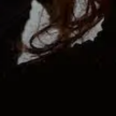
Zoek tickets
jan.
16
2027
United Kingdom
Bristol
O2 Academy Bristol
Alestorm
Saturday
Doors: 7:00 PM
Curfew: 11:00 PM
Zoek tickets
jan.
17
2027
United Kingdom
Bournemouth
O2 Academy Bou
Alestorm
Sunday
Doors: 7:00 PM
Curfew: 11:00 PM
Zoek tickets
jan.
19
2027