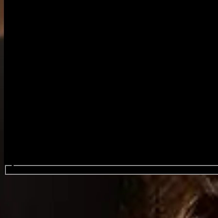
Search events...
Battle Beast