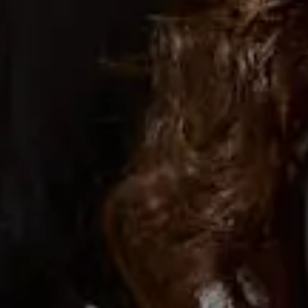
Favourite
Evenementen
Playlist
Evenementen
Internationaal
(
11
)
Filteren op stad
Locatie
jan.
15
2027
United Kingdom
Birmingham
O2 Academy Birm
Alestorm
Friday
Doors: 7:00 PM
Curfew: 11:00 PM