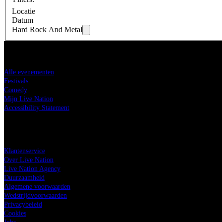
Locatie
Datum
Hard Rock And Metal
Koop tickets
Alle evenementen
Festivals
Comedy
Mijn Live Nation
Accessibility Statement
Live Nation
Klantenservice
Over Live Nation
Live Nation Agency
Duurzaamheid
Algemene voorwaarden
Wedstrijdvoorwaarden
Privacybeleid
Cookies