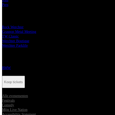
Jobs
Pers
Onze festivals
Rock Werchter
Graspop Metal Meeting
TW Classic
Werchter Boutique
Werchter Parklife
Onze partners
BMW
Koop tickets
Alle evenementen
Festivals
Comedy
Mijn Live Nation
Accessibility Statement