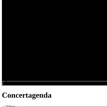
Search events...
Concertagenda
Filters
: