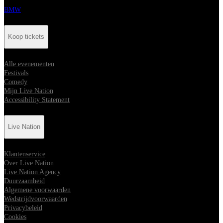
BMW
Koop tickets
Alle evenementen
Festivals
Comedy
Mijn Live Nation
Accessibility Statement
Live Nation
Klantenservice
Over Live Nation
Live Nation Agency
Duurzaamheid
Algemene voorwaarden
Wedstrijdvoorwaarden
Privacybeleid
Cookies