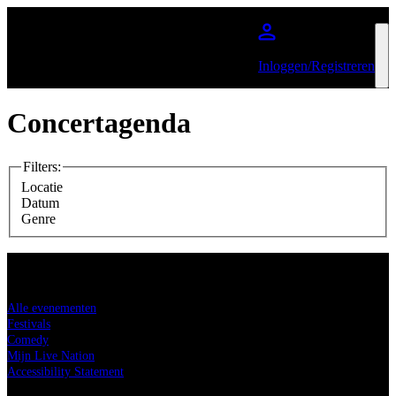
Ga naar de hoofdinhoud
Inloggen/Registreren
Concertagenda
Filters
:
Locatie
Datum
Genre
Koop tickets
Alle evenementen
Festivals
Comedy
Mijn Live Nation
Accessibility Statement