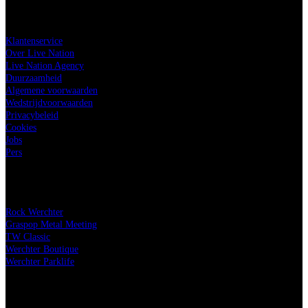
Live Nation
Klantenservice
Over Live Nation
Live Nation Agency
Duurzaamheid
Algemene voorwaarden
Wedstrijdvoorwaarden
Privacybeleid
Cookies
Jobs
Pers
Onze festivals
Rock Werchter
Graspop Metal Meeting
TW Classic
Werchter Boutique
Werchter Parklife
Onze partners