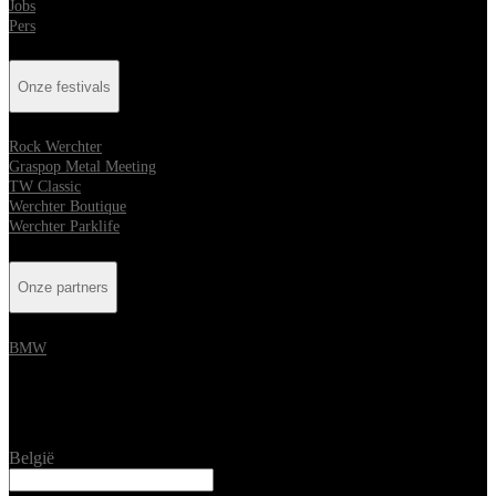
Jobs
Pers
Onze festivals
Rock Werchter
Graspop Metal Meeting
TW Classic
Werchter Boutique
Werchter Parklife
Onze partners
BMW
Location
België